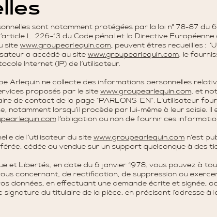
lles
nnelles sont notamment protégées par la loi n° 78-87 du 6 ja
article L. 226-13 du Code pénal et la Directive Européenne
du site
www.groupearlequin
.com
, peuvent êtres recueillies : l
ilisateur a accédé au site
www.groupearlequin
.com
, le fourn
tocole Internet (IP) de l’utilisateur.
 Arlequin ne collecte des informations personnelles relatives
ervices proposés par le site
www.groupearlequin
.com
, et n
aire de contact de la page "PARLONS-EN". L’utilisateur four
 notamment lorsqu’il procède par lui-même à leur saisie. Il e
pearlequin.com
l’obligation ou non de fournir ces informatio
le de l’utilisateur du site
www.groupearlequin.com
n’est pub
nsférée, cédée ou vendue sur un support quelconque à des ti
ique et Libertés, en date du 6 janvier 1978, vous pouvez à 
ous concernant, de rectification, de suppression ou exercer 
 vos données, en effectuant une demande écrite et signée,
c signature du titulaire de la pièce, en précisant l’adresse à 