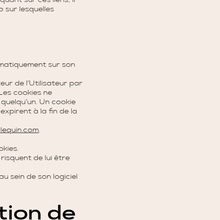
uant sur ces liens, il
 sur lesquelles
utomatiquement sur son
ur de l’Utilisateur par
 Les cookies ne
 quelqu’un. Un cookie
xpirent à la fin de la
lequin
.com
.
okies.
risquent de lui être
u sein de son logiciel
ution de