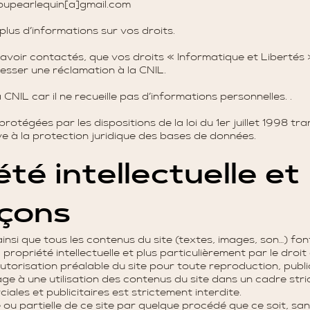
oupearlequin[a]gmail.com
 plus d’informations sur vos droits.
 avoir contactés, que vos droits « Informatique et Libertés
sser une réclamation à la CNIL.
 CNIL car il ne recueille pas d’informations personnelles. .
otégées par les dispositions de la loi du 1er juillet 1998 tr
ve à la protection juridique des bases de données.
été intellectuelle et
çons
insi que tous les contenus du site (textes, images, son…) font
propriété intellectuelle et plus particulièrement par le droit
 l'autorisation préalable du site pour toute reproduction, publ
gage à une utilisation des contenus du site dans un cadre str
ciales et publicitaires est strictement interdite.
ou partielle de ce site par quelque procédé que ce soit, sans