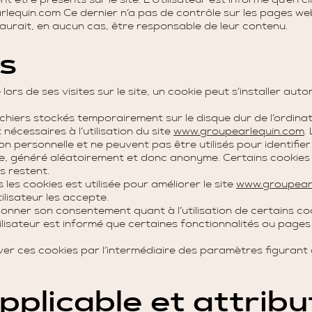
 être présents sur le site. L’Utilisateur est informé qu’en cliq
rlequin
.com
Ce dernier n’a pas de contrôle sur les pages web
saurait, en aucun cas, être responsable de leur contenu.
es
 lors de ses visites sur le site, un cookie peut s’installer a
ichiers stockés temporairement sur le disque dur de l’ordinate
nécessaires à l’utilisation du site
www.groupearlequin
.com
.
n personnelle et ne peuvent pas être utilisés pour identifier
ue, généré aléatoirement et donc anonyme. Certains cookies e
es restent.
les cookies est utilisée pour améliorer le site
www.groupear
tilisateur les accepte.
 donner son consentement quant à l’utilisation de certains co
ilisateur est informé que certaines fonctionnalités ou pages 
ver ces cookies par l’intermédiaire des paramètres figurant a
applicable et attrib